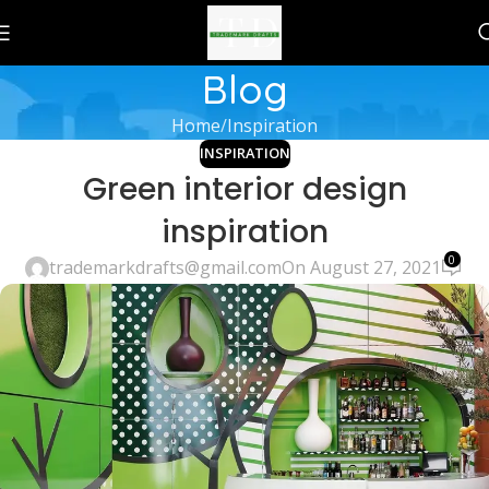
Blog
Home
Inspiration
INSPIRATION
Green interior design
inspiration
0
trademarkdrafts@gmail.com
On August 27, 2021